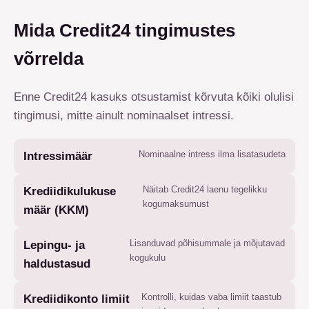
Mida Credit24 tingimustes
võrrelda
Enne Credit24 kasuks otsustamist kõrvuta kõiki olulisi
tingimusi, mitte ainult nominaalset intressi.
Nominaalne intress ilma lisatasudeta
Intressimäär
Näitab Credit24 laenu tegelikku
Krediidikulukuse
kogumaksumust
määr (KKM)
Lisanduvad põhisummale ja mõjutavad
Lepingu- ja
kogukulu
haldustasud
Kontrolli, kuidas vaba limiit taastub
Krediidikonto limiit