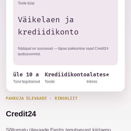
Toote tüüp
Väikelaen ja
krediidikonto
Näitajad on suunavad — täpse pakkumise saad Credit24
taotlusvormist.
üle 10 a
Krediidikonto
alates*
Turul tegutsenud
Toode
Intress
PAKKUJA ÜLEVAADE · RINGHLIIT
Credit24
Sõltumatu ülevaade Eestis tegutsevast kiirlaenu