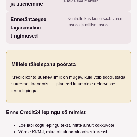
ja mida see maksab
ja uuenemine
Kontrolli, kas laenu saab varem
Ennetähtaegse
tasuda ja millise tasuga
tagasimakse
tingimused
Millele tähelepanu pöörata
Krediidikonto uuenev limiit on mugav, kuid võib soodustada
suuremat laenamist — planeeri kuumakse eelarvesse
enne lepingut.
Enne Credit24 lepingu sõlmimist
Loe läbi kogu lepingu tekst, mitte ainult kokkuvõte
Võrdle KKM-i, mitte ainult nominaalset intressi