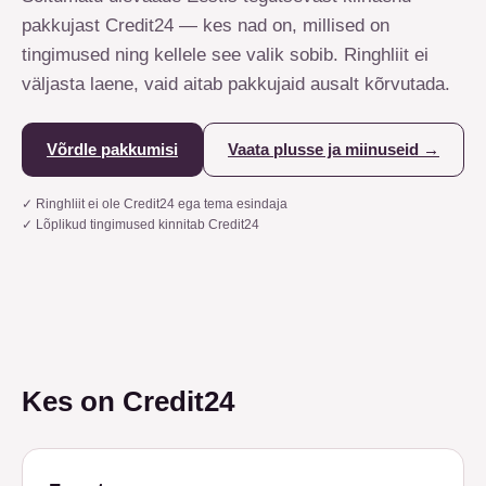
pakkujast Credit24 — kes nad on, millised on
tingimused ning kellele see valik sobib. Ringhliit ei
väljasta laene, vaid aitab pakkujaid ausalt kõrvutada.
Võrdle pakkumisi
Vaata plusse ja miinuseid
→
✓
Ringhliit ei ole Credit24 ega tema esindaja
✓
Lõplikud tingimused kinnitab Credit24
Kes on Credit24