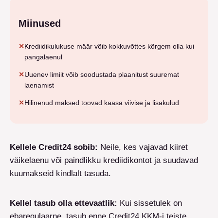
Miinused
✕
Krediidikulukuse määr võib kokkuvõttes kõrgem olla kui
pangalaenul
✕
Uuenev limiit võib soodustada plaanitust suuremat
laenamist
✕
Hilinenud maksed toovad kaasa viivise ja lisakulud
Kellele Credit24 sobib
:
Neile, kes vajavad kiiret
väikelaenu või paindlikku krediidikontot ja suudavad
kuumakseid kindlalt tasuda.
Kellel tasub olla ettevaatlik
:
Kui sissetulek on
ebaregulaarne, tasub enne Credit24 KKM-i teiste