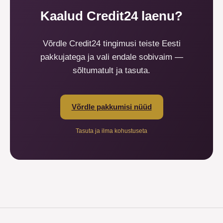
Kaalud Credit24 laenu?
Võrdle Credit24 tingimusi teiste Eesti
pakkujatega ja vali endale sobivaim —
sõltumatult ja tasuta.
Võrdle pakkumisi nüüd
Tasuta ja ilma kohustuseta