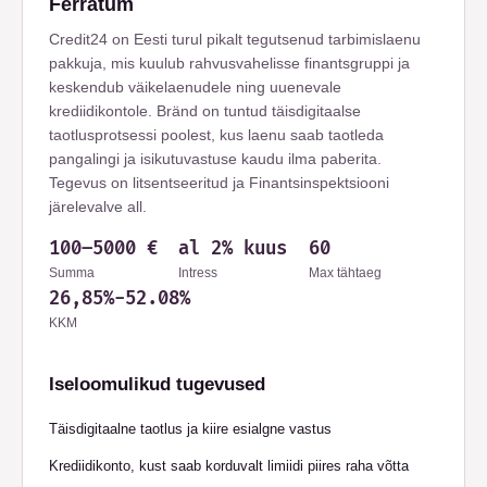
Ferratum
Credit24 on Eesti turul pikalt tegutsenud tarbimislaenu
pakkuja, mis kuulub rahvusvahelisse finantsgruppi ja
keskendub väikelaenudele ning uuenevale
krediidikontole. Bränd on tuntud täisdigitaalse
taotlusprotsessi poolest, kus laenu saab taotleda
pangalingi ja isikutuvastuse kaudu ilma paberita.
Tegevus on litsentseeritud ja Finantsinspektsiooni
järelevalve all.
100
–
5000
€
al 2% kuus
60
Summa
Intress
Max tähtaeg
26,85%-52.08%
KKM
Iseloomulikud tugevused
Täisdigitaalne taotlus ja kiire esialgne vastus
Krediidikonto, kust saab korduvalt limiidi piires raha võtta