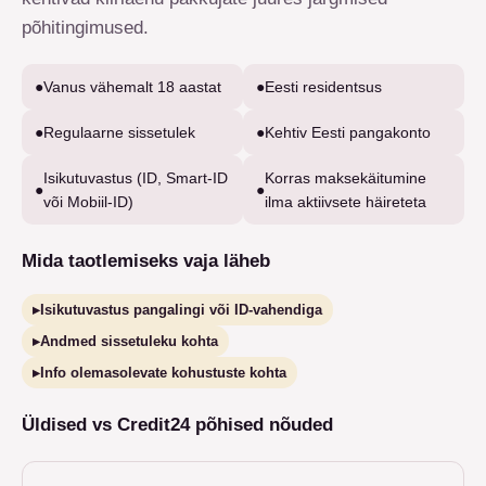
põhitingimused.
●
Vanus vähemalt 18 aastat
●
Eesti residentsus
●
Regulaarne sissetulek
●
Kehtiv Eesti pangakonto
Isikutuvastus (ID, Smart-ID
Korras maksekäitumine
●
●
või Mobiil-ID)
ilma aktiivsete häireteta
Mida taotlemiseks vaja läheb
▸
Isikutuvastus pangalingi või ID-vahendiga
▸
Andmed sissetuleku kohta
▸
Info olemasolevate kohustuste kohta
Üldised vs Credit24 põhised nõuded