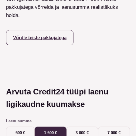
pakkujatega võrrelda ja laenusumma realistlikuks
hoida.
Võrdle teiste pakkujatega
Arvuta Credit24 tüüpi laenu
ligikaudne kuumakse
Laenusumma
500 €
1 500 €
3 000 €
7 000 €