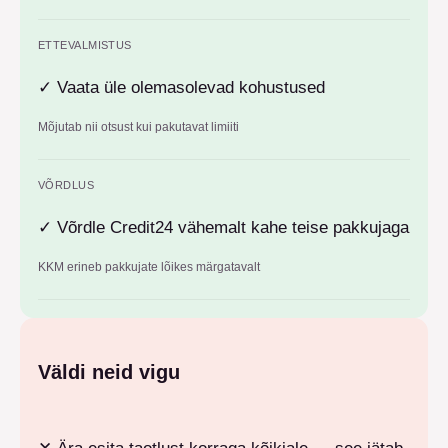
ETTEVALMISTUS
✓
Vaata üle olemasolevad kohustused
Mõjutab nii otsust kui pakutavat limiiti
VÕRDLUS
✓
Võrdle Credit24 vähemalt kahe teise pakkujaga
KKM erineb pakkujate lõikes märgatavalt
Väldi neid vigu