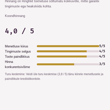
Hinnang on Ringhliit toimetuse sõltumatu kokkuvõte, mitte garantii
tingimuste ega heakskiidu kohta.
Koondhinnang
4,0 / 5
5
/
5
Menetluse kiirus
4
/
5
Tingimuste selgus
4
/
5
Toote paindlikkus
Hinna
3
/
5
konkurentsivõime
Turu keskmine
:
Veidi üle turu keskmise (3,8 / 5) tänu kiirele menetlusele ja
paindlikule krediidikontole.