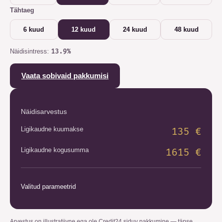
Tähtaeg
6 kuud
12 kuud
24 kuud
48 kuud
Näidisintress
:
13.9
%
Vaata sobivaid pakkumisi
Näidisarvestus
Ligikaudne kuumakse
135
€
Ligikaudne kogusumma
1615
€
Valitud parameetrid
Arvestus on illustratiivne ega ole Credit24 siduv pakkumine — täpse