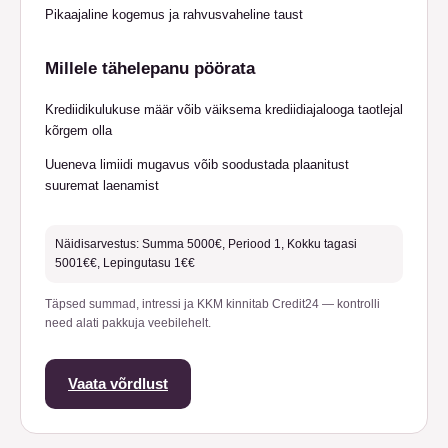
Pikaajaline kogemus ja rahvusvaheline taust
Millele tähelepanu pöörata
Krediidikulukuse määr võib väiksema krediidiajalooga taotlejal
kõrgem olla
Uueneva limiidi mugavus võib soodustada plaanitust
suuremat laenamist
Näidisarvestus: Summa 5000€, Periood 1, Kokku tagasi
5001€€, Lepingutasu 1€€
Täpsed summad, intressi ja KKM kinnitab Credit24 — kontrolli
need alati pakkuja veebilehelt.
Vaata võrdlust