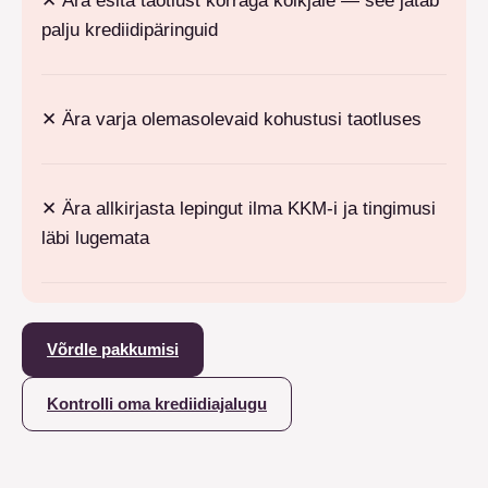
✕
Ära esita taotlust korraga kõikjale — see jätab
palju krediidipäringuid
✕
Ära varja olemasolevaid kohustusi taotluses
✕
Ära allkirjasta lepingut ilma KKM-i ja tingimusi
läbi lugemata
Võrdle pakkumisi
Kontrolli oma krediidiajalugu