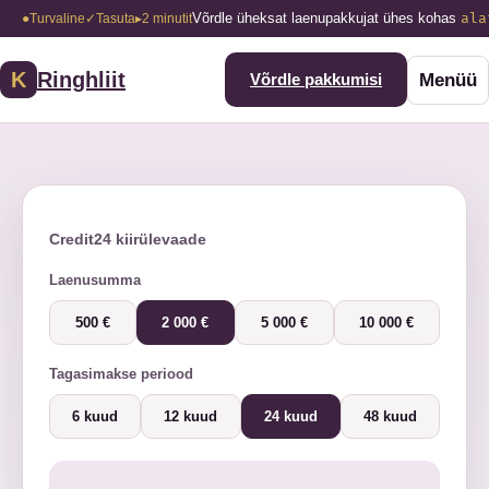
Võrdle üheksat laenupakkujat ühes kohas
ala
●
Turvaline
✓
Tasuta
▸
2 minutit
K
Ringhliit
Menüü
Võrdle pakkumisi
Credit24 kiirülevaade
Laenusumma
500 €
2 000 €
5 000 €
10 000 €
Tagasimakse periood
6 kuud
12 kuud
24 kuud
48 kuud