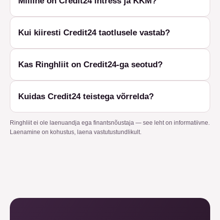
Milline on Credit24 intress ja KKM?
Kui kiiresti Credit24 taotlusele vastab?
Kas Ringhliit on Credit24-ga seotud?
Kuidas Credit24 teistega võrrelda?
Ringhliit ei ole laenuandja ega finantsnõustaja — see leht on informatiivne.
Laenamine on kohustus, laena vastutustundlikult.