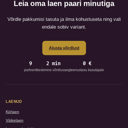
Leia oma laen paari minutiga
Võrdle pakkumisi tasuta ja ilma kohustuseta ning vali
endale sobiv variant.
Alusta võrdlust
9
2 min
0 €
partnerit
keskmine võrdlusaeg
teenustasu kasutajale
LAENUD
Kiirlaen
Väikelaen