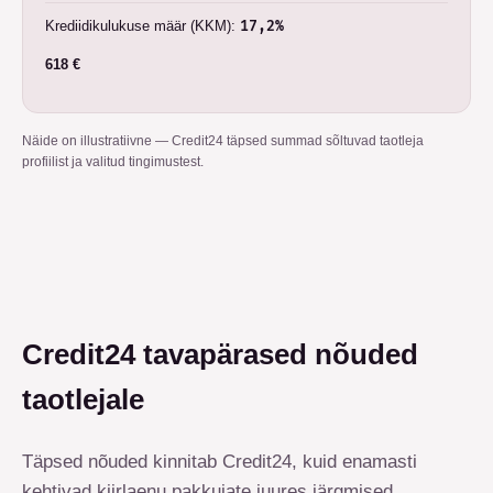
Krediidikulukuse määr (KKM)
:
17,2%
618 €
Näide on illustratiivne — Credit24 täpsed summad sõltuvad taotleja
profiilist ja valitud tingimustest.
Credit24 tavapärased nõuded
taotlejale
Täpsed nõuded kinnitab Credit24, kuid enamasti
kehtivad kiirlaenu pakkujate juures järgmised