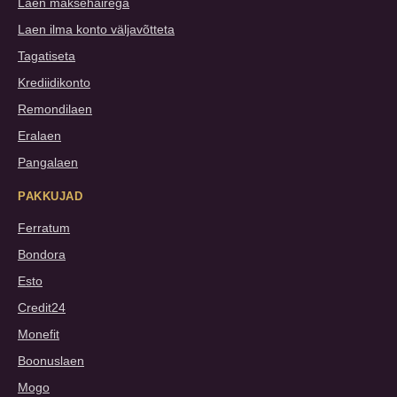
Laen maksehäirega
Laen ilma konto väljavõtteta
Tagatiseta
Krediidikonto
Remondilaen
Eralaen
Pangalaen
PAKKUJAD
Ferratum
Bondora
Esto
Credit24
Monefit
Boonuslaen
Mogo