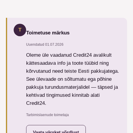
T
Toimetuse märkus
Uuendatud
01.07.2026
Oleme üle vaadanud Credit24 avalikult
kättesaadava info ja toote tüübid ning
kõrvutanud need teiste Eesti pakkujatega.
See ülevaade on sõltumatu ega põhine
pakkuja turundusmaterjalidel — täpsed ja
kehtivad tingimused kinnitab alati
Credit24.
Tarbimislaenude toimetaja
Vaata värsket võrdlust