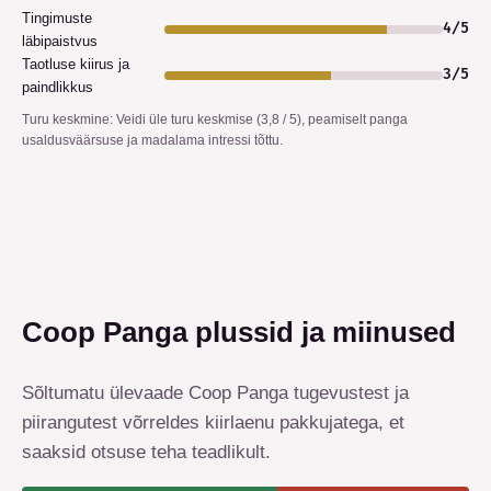
Tingimuste
4
/
5
läbipaistvus
Taotluse kiirus ja
3
/
5
paindlikkus
Turu keskmine
:
Veidi üle turu keskmise (3,8 / 5), peamiselt panga
usaldusväärsuse ja madalama intressi tõttu.
Coop Panga plussid ja miinused
Sõltumatu ülevaade Coop Panga tugevustest ja
piirangutest võrreldes kiirlaenu pakkujatega, et
saaksid otsuse teha teadlikult.