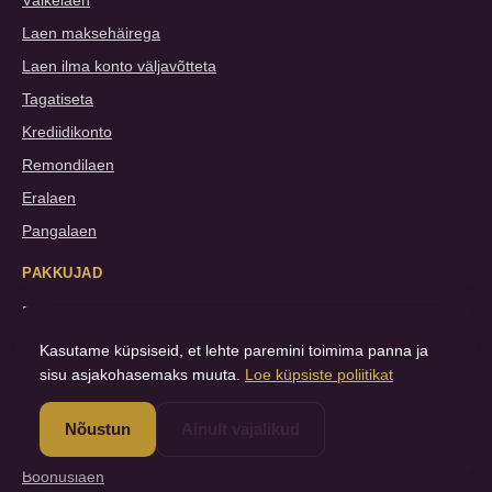
Väikelaen
Laen maksehäirega
Laen ilma konto väljavõtteta
Tagatiseta
Krediidikonto
Remondilaen
Eralaen
Pangalaen
PAKKUJAD
Ferratum
Bondora
Kasutame küpsiseid, et lehte paremini toimima panna ja
sisu asjakohasemaks muuta.
Loe küpsiste poliitikat
Esto
Credit24
Nõustun
Ainult vajalikud
Monefit
Boonuslaen