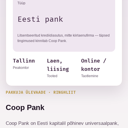
Tüüp
Eesti pank
Litsentseeritud krediidiasutus, mitte kiirlaenufirma — täpsed
tingimused kinnitab Coop Pank.
Tallinn
Laen,
Online /
Peakontor
liising
kontor
Tooted
Taotlemine
PAKKUJA ÜLEVAADE · RINGHLIIT
Coop Pank
Coop Pank on Eesti kapitalil põhinev universaalpank,