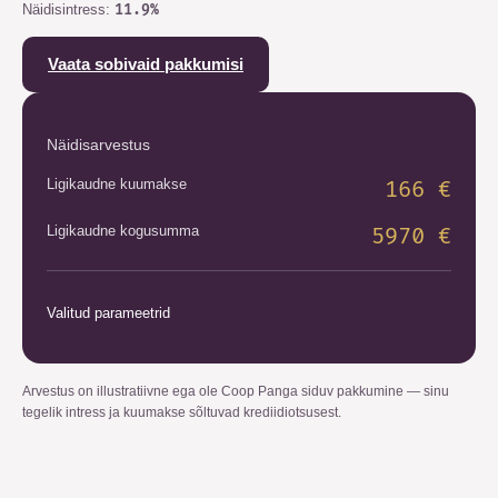
Näidisintress
:
11.9
%
Vaata sobivaid pakkumisi
Näidisarvestus
Ligikaudne kuumakse
166
€
Ligikaudne kogusumma
5970
€
Valitud parameetrid
Arvestus on illustratiivne ega ole Coop Panga siduv pakkumine — sinu
tegelik intress ja kuumakse sõltuvad krediidiotsusest.