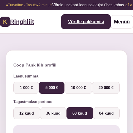
Võrdle üheksat laenupakkujat ühes kohas
ala
●
Turvaline
✓
Tasuta
▸
2 minutit
K
Ringhliit
Menüü
Võrdle pakkumisi
Coop Pank lühiprofiil
Laenusumma
1 000 €
5 000 €
10 000 €
20 000 €
Tagasimakse periood
12 kuud
36 kuud
60 kuud
84 kuud