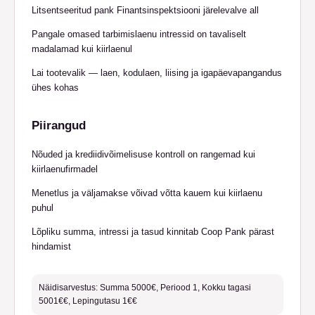
Litsentseeritud pank Finantsinspektsiooni järelevalve all
Pangale omased tarbimislaenu intressid on tavaliselt
madalamad kui kiirlaenul
Lai tootevalik — laen, kodulaen, liising ja igapäevapangandus
ühes kohas
Piirangud
Nõuded ja krediidivõimelisuse kontroll on rangemad kui
kiirlaenufirmadel
Menetlus ja väljamakse võivad võtta kauem kui kiirlaenu
puhul
Lõpliku summa, intressi ja tasud kinnitab Coop Pank pärast
hindamist
Näidisarvestus: Summa 5000€, Periood 1, Kokku tagasi
5001€€, Lepingutasu 1€€