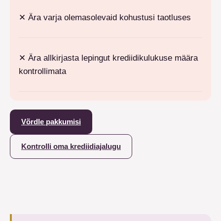
✕
Ära varja olemasolevaid kohustusi taotluses
✕
Ära allkirjasta lepingut krediidikulukuse määra
kontrollimata
Võrdle pakkumisi
Kontrolli oma krediidiajalugu