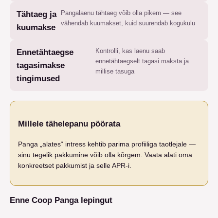
Pangalaenu tähtaeg võib olla pikem — see
Tähtaeg ja
vähendab kuumakset, kuid suurendab kogukulu
kuumakse
Kontrolli, kas laenu saab
Ennetähtaegse
ennetähtaegselt tagasi maksta ja
tagasimakse
millise tasuga
tingimused
Millele tähelepanu pöörata
Panga „alates“ intress kehtib parima profiiliga taotlejale —
sinu tegelik pakkumine võib olla kõrgem. Vaata alati oma
konkreetset pakkumist ja selle APR-i.
Enne Coop Panga lepingut