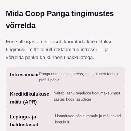
Mida Coop Panga tingimustes
võrrelda
Enne allkirjastamist tasub kõrvutada kõiki olulisi
tingimusi, mitte ainult reklaamitud intressi — ja
võrrelda panka ka kiirlaenu pakkujatega.
Panga nominaalne intress, mis kujuneb taotleja
Intressimäär
profiili põhjal
Näitab laenu tegelikku kogumaksumust
Krediidikulukuse
aastas koos tasudega
määr (APR)
Lisanduvad põhisummale ja mõjutavad
Lepingu- ja
kogukulu
haldustasud