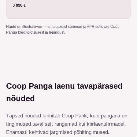
3 090 €
Näide on illustratiivne — sinu täpsed summad ja APR sõltuvad Coop
Panga krediidiotsusest ja lepingust.
Coop Panga laenu tavapärased
nõuded
Täpsed nõuded kinnitab Coop Pank, kuid pangana on
tingimused tavaliselt rangemad kui kiirlaenufirmadel.
Enamasti kehtivad järgmised põhitingimused.