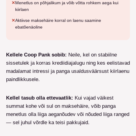
✕
Menetlus on põhjalikum ja võib võtta rohkem aega kui
kiirlaen
✕
Aktiivse maksehäire korral on laenu saamine
ebatõenäoline
Kellele Coop Pank sobib
:
Neile, kel on stabiilne
sissetulek ja korras krediidiajalugu ning kes eelistavad
madalamat intressi ja panga usaldusväärsust kiirlaenu
paindlikkusele.
Kellel tasub olla ettevaatlik
:
Kui vajad väikest
summat kohe või sul on maksehäire, võib panga
menetlus olla liiga aeganõudev või nõuded liiga ranged
— sel juhul võrdle ka teisi pakkujaid.