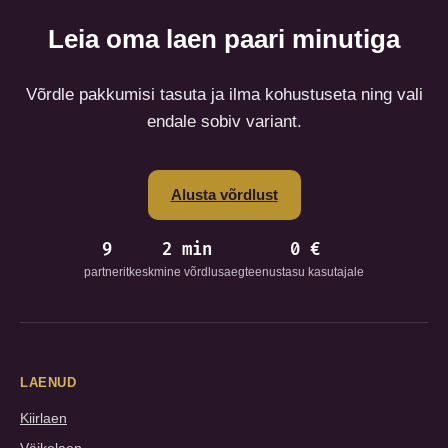
Leia oma laen paari minutiga
Võrdle pakkumisi tasuta ja ilma kohustuseta ning vali
endale sobiv variant.
Alusta võrdlust
9
2 min
0 €
partnerit
keskmine võrdlusaeg
teenustasu kasutajale
LAENUD
Kiirlaen