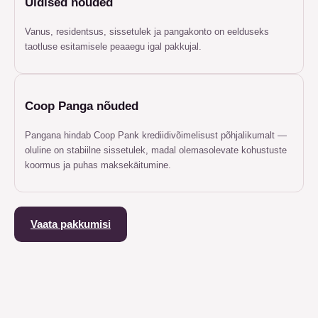
Üldised nõuded
Vanus, residentsus, sissetulek ja pangakonto on eelduseks
taotluse esitamisele peaaegu igal pakkujal.
Coop Panga nõuded
Pangana hindab Coop Pank krediidivõimelisust põhjalikumalt —
oluline on stabiilne sissetulek, madal olemasolevate kohustuste
koormus ja puhas maksekäitumine.
Vaata pakkumisi