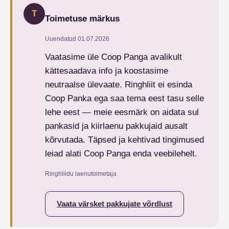
T
Toimetuse märkus
Uuendatud
01.07.2026
Vaatasime üle Coop Panga avalikult
kättesaadava info ja koostasime
neutraalse ülevaate. Ringhliit ei esinda
Coop Panka ega saa tema eest tasu selle
lehe eest — meie eesmärk on aidata sul
pankasid ja kiirlaenu pakkujaid ausalt
kõrvutada. Täpsed ja kehtivad tingimused
leiad alati Coop Panga enda veebilehelt.
Ringhliidu laenutoimetaja
Vaata värsket pakkujate võrdlust