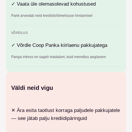
✓
Vaata üle olemasolevad kohustused
Pank arvestab neid krediidivõimelisuse hindamisel
VÕRDLUS
✓
Võrdle Coop Panka kiirlaenu pakkujatega
Panga intress on sageli madalam, kuid menetlus aeglasem
Väldi neid vigu
✕
Ära esita taotlust korraga paljudele pakkujatele
— see jätab palju krediidipäringuid