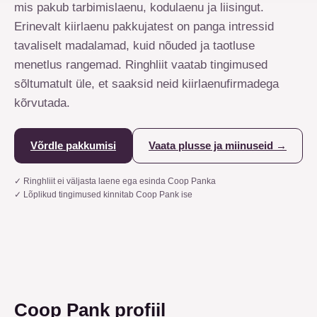
mis pakub tarbimislaenu, kodulaenu ja liisingut.
Erinevalt kiirlaenu pakkujatest on panga intressid
tavaliselt madalamad, kuid nõuded ja taotluse
menetlus rangemad. Ringhliit vaatab tingimused
sõltumatult üle, et saaksid neid kiirlaenufirmadega
kõrvutada.
Võrdle pakkumisi
Vaata plusse ja miinuseid
→
✓
Ringhliit ei väljasta laene ega esinda Coop Panka
✓
Lõplikud tingimused kinnitab Coop Pank ise
Coop Pank profiil