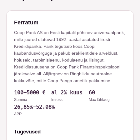
Ferratum
Coop Pank AS on Eesti kapitalil põhinev universaalpank,
mille juured ulatuvad 1992. aastal asutatud Eesti
Krediidipanka. Pank tegutseb koos Coopi
kaubandusvõrguga ja pakub eraklientidele arveldust,
hoiuseid, tarbimislaenu, kodulaenu ja liisingut.
Krediidiasutusena on Coop Pank Finantsinspektsiooni
järelevalve all. Alljärgnev on Ringhliidu neutraalne
kokkuvõte, mitte Coop Panga ametlik pakkumine.
100
–
5000
€
al 2% kuus
60
Summa
Intress
Max tähtaeg
26,85%-52.08%
APR
Tugevused