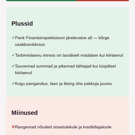
Plussid
✓
Pank Finantsinspektsiooni järelevalve all — kõrge
usaldusväärsus
✓
Tarbimislaenu intress on tavaliselt madalam kui kiirlaenul
✓
Suuremad summad ja pikemad tähtajad kui tüüpilisel
kiirlaenul
✓
Kogu pangandus, laen ja liising ühe pakkuja juures
Miinused
✕
Rangemad nõuded sissetulekule ja krediidiajaloole