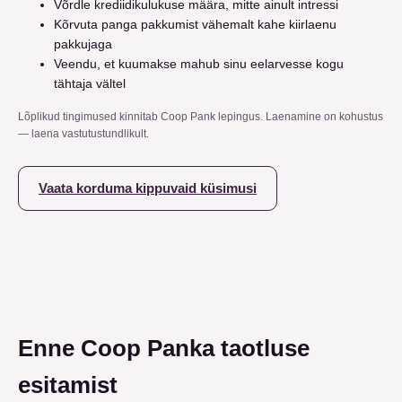
Võrdle krediidikulukuse määra, mitte ainult intressi
Kõrvuta panga pakkumist vähemalt kahe kiirlaenu
pakkujaga
Veendu, et kuumakse mahub sinu eelarvesse kogu
tähtaja vältel
Lõplikud tingimused kinnitab Coop Pank lepingus. Laenamine on kohustus
— laena vastutustundlikult.
Vaata korduma kippuvaid küsimusi
Enne Coop Panka taotluse
esitamist