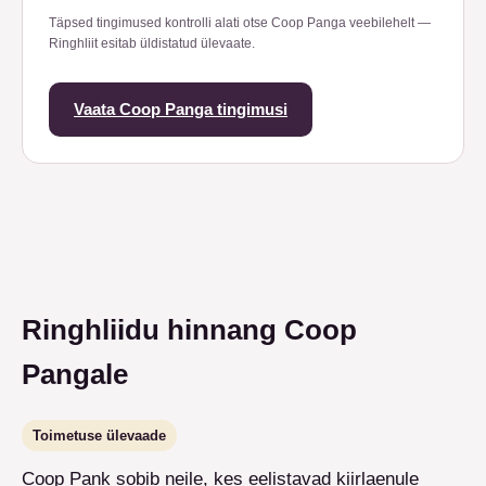
Täpsed tingimused kontrolli alati otse Coop Panga veebilehelt —
Ringhliit esitab üldistatud ülevaate.
Vaata Coop Panga tingimusi
Ringhliidu hinnang Coop
Pangale
Toimetuse ülevaade
Coop Pank sobib neile, kes eelistavad kiirlaenule