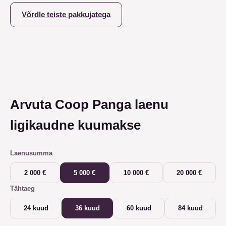
Võrdle teiste pakkujatega
Arvuta Coop Panga laenu
ligikaudne kuumakse
Laenusumma
2 000 €
5 000 €
10 000 €
20 000 €
Tähtaeg
24 kuud
36 kuud
60 kuud
84 kuud