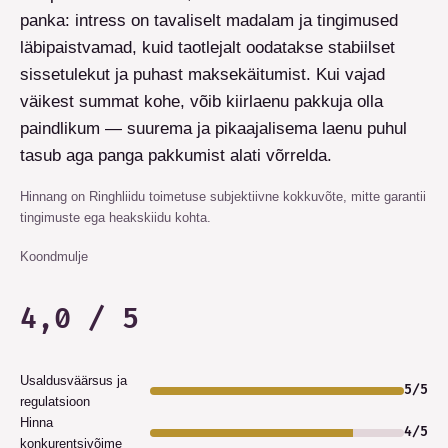
panka: intress on tavaliselt madalam ja tingimused
läbipaistvamad, kuid taotlejalt oodatakse stabiilset
sissetulekut ja puhast maksekäitumist. Kui vajad
väikest summat kohe, võib kiirlaenu pakkuja olla
paindlikum — suurema ja pikaajalisema laenu puhul
tasub aga panga pakkumist alati võrrelda.
Hinnang on Ringhliidu toimetuse subjektiivne kokkuvõte, mitte garantii
tingimuste ega heakskiidu kohta.
Koondmulje
4,0 / 5
Usaldusväärsus ja
5
/
5
regulatsioon
Hinna
4
/
5
konkurentsivõime