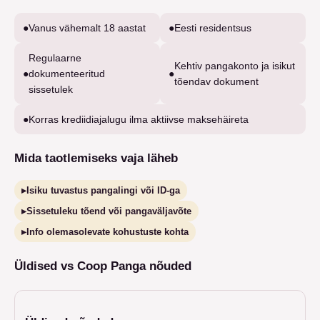
●
Vanus vähemalt 18 aastat
●
Eesti residentsus
Regulaarne
Kehtiv pangakonto ja isikut
●
dokumenteeritud
●
tõendav dokument
sissetulek
●
Korras krediidiajalugu ilma aktiivse maksehäireta
Mida taotlemiseks vaja läheb
▸
Isiku tuvastus pangalingi või ID-ga
▸
Sissetuleku tõend või pangaväljavõte
▸
Info olemasolevate kohustuste kohta
Üldised vs Coop Panga nõuded